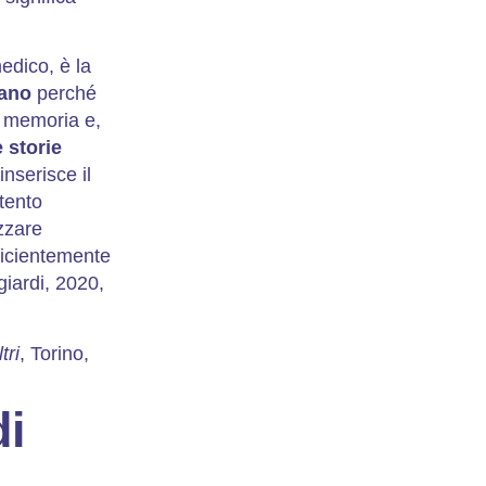
edico, è la
rano
perché
a memoria e,
 storie
inserisce il
ntento
zzare
ficientemente
giardi, 2020,
tri
, Torino,
di