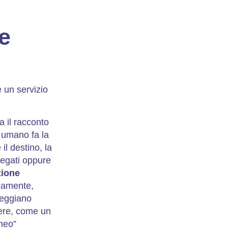
me
 un servizio
a il racconto
e umano fa la
il destino, la
iegati oppure
zione
iamente,
teggiano
ere, come un
aneo”