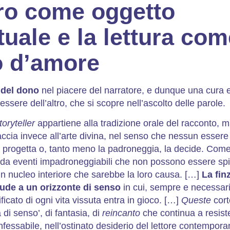
ibro come oggetto
tuale e la lettura co
 d’amore
 del dono
nel piacere del narratore, e dunque una cura e
nessere dell’altro, che si scopre nell’ascolto delle parole.
toryteller
appartiene alla tradizione orale del racconto, m
llaccia invece all’arte divina, nel senso che nessun esser
a progetta o, tanto meno la padroneggia, la decide. Come 
ta da eventi impadroneggiabili che non possono essere sp
 un nucleo interiore che sarebbe la loro causa. […]
La fin
lude a un orizzonte di senso
in cui, sempre e necessar
ificato di ogni vita vissuta entra in gioco. […]
Queste
cor
a di senso’, di fantasia, di
reincanto
che continua a resist
nfessabile, nell’ostinato desiderio del lettore contempor