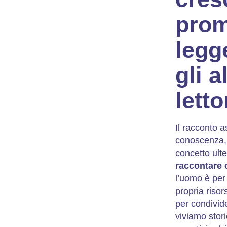
prom
legg
gli a
lett
Il racconto 
conoscenza, 
concetto ulter
raccontare
l’uomo è per
propria risor
per condivide
viviamo stor