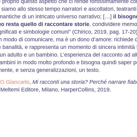
è proprio questo aspetto che ci rende fortissimamente con
tti siamo allo stesso tempo narratori e ascoltatori, teatranti
mantiche di un intricato universo narrativo; […]
il bisogn
uo resta quello di raccontare storie
, condividere memo
ignificati e simbologie comuni” (Chirico, 2019, pag. 17-20
n modo di comunicare, ma è un dono d’amore: richiede 
banalità, e rappresenta un momento di sincera intimità 
 un adulto e un bambino. L’esperienza del racconto ad al
bambini in modo molto profondo e bisogna quindi saper 
mente, e senza generalizzazioni, un testo.
O Giancarlo
,
Mi racconti una storia? Perché narrare fiab
 Meltemi Editore, Milano, HarperCollins, 2019.