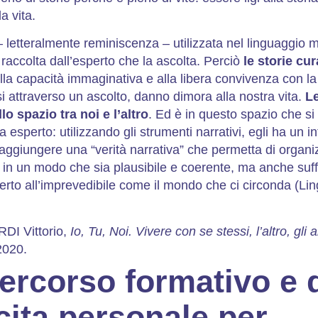
la vita.
 letteralmente reminiscenza – utilizzata nel linguaggio m
 raccolta dall’esperto che la ascolta. Perciò
le storie cu
alla capacità immaginativa e alla libera convivenza con l
i attraverso un ascolto, danno dimora alla nostra vita.
Le
lo spazio tra noi e l’altro
. Ed è in questo spazio che si 
ta esperto: utilizzando gli strumenti narrativi, egli ha un i
 raggiungere una “verità narrativa” che permetta di organi
, in un modo che sia plausibile e coerente, ma anche suf
erto all’imprevedibile come il mondo che ci circonda (Lin
DI Vittorio,
Io, Tu, Noi. Vivere con se stessi, l’altro, gli al
2020.
ercorso formativo e 
cita personale per