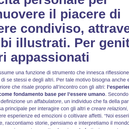
uovere il piacere di
ere condiviso, attrav
lbi illustrati. Per geni
ori appassionati
assume una funzione di strumento che innesca riflessione
di se stessi e degli altri. Per tale motivo bisogna anche
iore che risale proprio all’incontro con gli altri:
l’esperie
 come fondamento base per l’essere umano
. Secondo 
 definizione un
affabulatore
, un individuo che fa della par
sa principale per interagire con gli altri e
creare relazioni
,
re esperienze ed emozioni o coltivare affetti. “Noi esser
ie, raccontiamo storie, pensiamo e interpretiamo il mondo