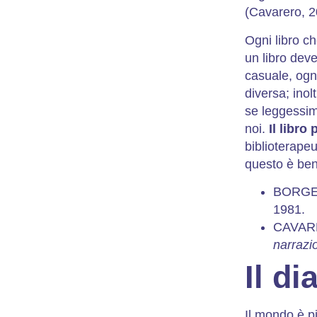
(Cavarero, 2
Ogni libro ch
un libro deve
casuale, ogni
diversa; inol
se leggessimo
noi.
Il libro
biblioterapeu
questo è be
BORGES
1981.
CAVARE
narrazi
Il d
Il mondo è pi