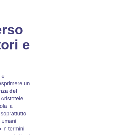
erso
tori e
 e
 esprimere un
nza del
Aristotele
ola la
 soprattutto
i umani
 in termini