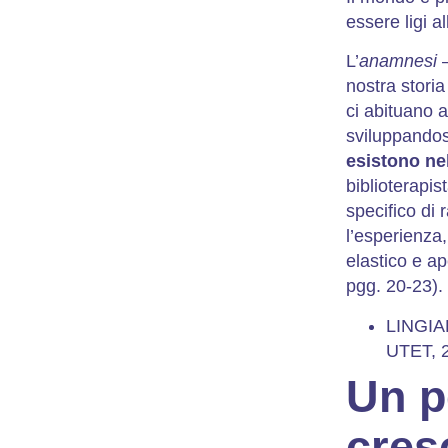
essere ligi al
L’
anamnesi
–
nostra storia
ci abituano 
sviluppandos
esistono nel
biblioterapis
specifico di
l’esperienza
elastico e ap
pgg. 20-23).
LINGIAR
UTET, 
Un p
cres