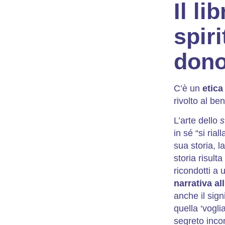
Il l
spiri
dono
C’è un
etica
rivolto al be
L’arte dello
s
in sé “si ria
sua storia, l
storia risul
ricondotti a
narrativa al
anche il sign
quella ‘vogli
segreto inco