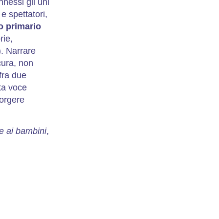
nessi gli uni
 e spettatori,
o primario
rie,
). Narrare
cura, non
fra due
ta voce
porgere
e ai bambini
,