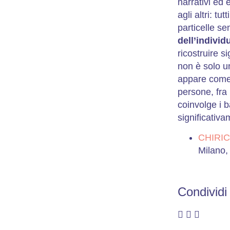
narrativi ed 
agli altri: tu
particelle se
dell’individ
ricostruire s
non è solo u
appare come 
persone, fra
coinvolge i 
significativa
CHIRIC
Milano,
Condividi