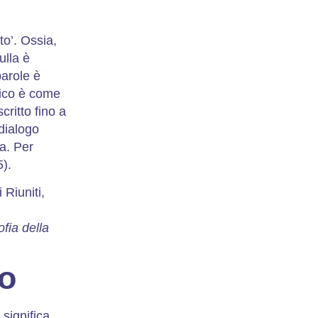
to’. Ossia,
ulla è
parole è
ntico è come
critto fino a
 dialogo
ma. Per
).
 Riuniti,
ofia della
co
 significa