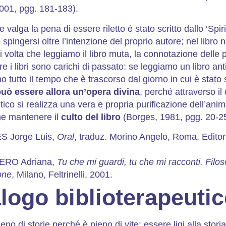
001, pgg. 181-183).
e valga la pena di essere riletto è stato scritto dallo ‘Spiri
 spingersi oltre l’intenzione del proprio autore; nel libro n
 volta che leggiamo il libro muta, la connotazione delle 
tre i libri sono carichi di passato: se leggiamo un libro a
 tutto il tempo che è trascorso dal giorno in cui è stato s
 può essere allora un’opera divina
, perché attraverso il
tico si realizza una vera e propria purificazione dell’ani
ne mantenere il
culto del libro
(Borges, 1981, pgg. 20-25
 Jorge Luis,
Oral
, traduz. Morino Angelo, Roma, Editori
RO Adriana,
Tu che mi guardi, tu che mi racconti. Filos
one
, Milano, Feltrinelli, 2001.
ialogo biblioterapeuti
eno di storie perché è pieno di vite: essere ligi alla storia