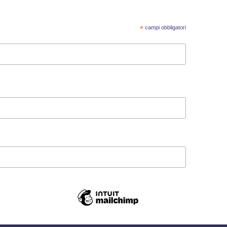
*
campi obbligatori